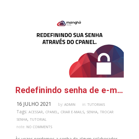
Redefinindo senha de e-mail através do cpanel
16 JULHO 2021
by:
in:
ADMIN
TUTORIAIS
Tags:
,
,
,
,
ACESSAR
CPANEL
CRIAR E-MAILS
SENHA
TROCAR
,
SENHA
TUTORIAL
note:
NO COMMENTS
Às vezes perdemos a senha de algum colaborador.