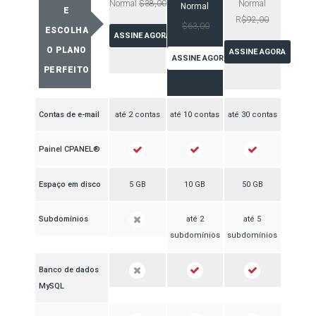
Normal
$38,00
Normal
Normal
E
R
$92,00
$63,00
ESCOLHA
ASSINE AGORA
O PLANO
ASSINE AGORA
ASSINE AGORA
PERFEITO
Contas de e-mail
até 2 contas
até 10 contas
até 30 contas
Painel CPANEL®
Espaço em disco
5 GB
10 GB
50 GB
Subdomínios
até 2
até 5
subdomínios
subdomínios
Banco de dados
MySQL