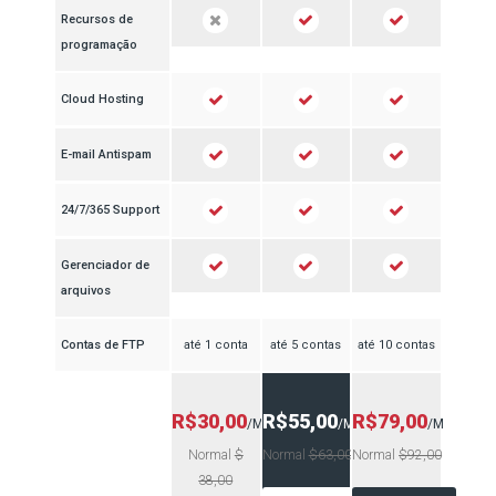
Recursos de
programação
Cloud Hosting
E-mail Antispam
24/7/365 Support
Gerenciador de
arquivos
Contas de FTP
até 1 conta
até 5 contas
até 10 contas
R$30,00
R$55,00
R$79,00
/M
/M
/M
Normal
$
Normal
$63,00
Normal
$92,00
38,00