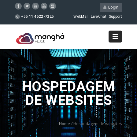
Login
+55 11 4522-7225
WebMail
LiveChat
Support
HOSPEDAGEM
DE WEBSITES
Home
/
Hospedagem de websites