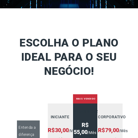
ESCOLHA O PLANO
IDEAL PARA O SEU
NEGÓCIO!
MAIS VENDIDO
PROFISSIONAL
INICIANTE
CORPORATIVO
R$
Entenda a
R$30,00
R$79,00
/Mês
55,00
/Mês
/Mês
diferença