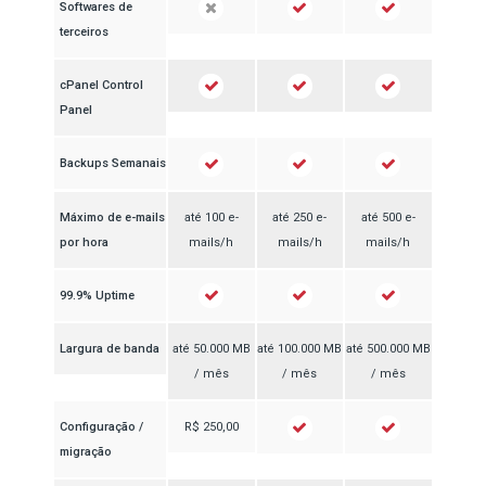
Softwares de
terceiros
cPanel Control
Panel
Backups Semanais
Máximo de e-mails
até 100 e-
até 250 e-
até 500 e-
por hora
mails/h
mails/h
mails/h
99.9% Uptime
Largura de banda
até 50.000 MB
até 100.000 MB
até 500.000 MB
/ mês
/ mês
/ mês
Configuração /
R$ 250,00
migração