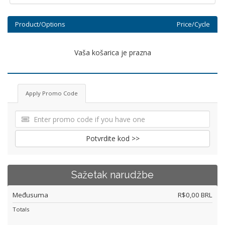
Product/Options
Price/Cycle
Vaša košarica je prazna
Apply Promo Code
Potvrdite kod >>
Sažetak narudžbe
Međusuma
R$0,00 BRL
Totals