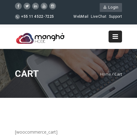
Login
+55 11 4522-7225
WebMail
LiveChat
Support
CART
Home
/
Cart
[woocommerce_cart]