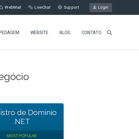
WebMail
LiveChat
Support
Login
PEDAGEM
WEBSITE
BLOG
CONTATO
negócio
istro de Domínio
.NET
MOST POPULAR