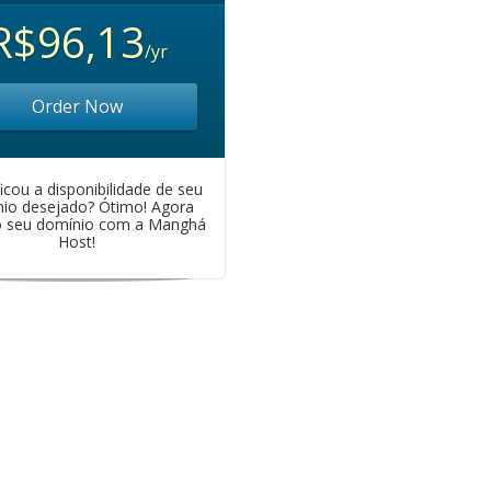
R$96,13
/yr
Order Now
ficou a disponibilidade de seu
io desejado? Ótimo! Agora
ro seu domínio com a Manghá
Host!