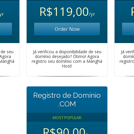
R$119,00
yr
/yr
Order Now
e de seu
Já verificou a disponibilidade de seu
Já veri
 Agora
domínio desejado? Ótimo! Agora
domín
 Manghá
registro seu domínio com a Manghá
regist
Host!
Registro de Domínio
.COM
MOST POPULAR
R$90,00